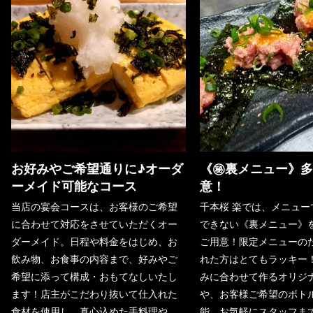
お好みやご希望通りに♪オーダ
《㊙️裏メニュー》
ーメイド可能なコース
意！
当店の宴会コースは、お客様のご希望
千本桜 楽では、メニュー
に合わせて対応をさせていただくオー
できない《裏メニュー》
ダーメイド。日程や料金をはじめ、お
ご用意！限定メニューの
飲み物、お食事の内容まで、好みやご
れた方はとてもラッキー
希望に添って構成・おもてなしいたし
みに合わせて作るオリジ
ます！店主がこだわり抜いて仕入れた
や、お客様ご希望のボト
食材を使用し、真心込めた手料理や、
能。お気軽にスタッフま