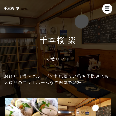
千本桜 楽
千本桜 楽
公式サイト
おひとり様〜グループで和気藹々と◎お子様連れも
大歓迎のアットホームな雰囲気で乾杯